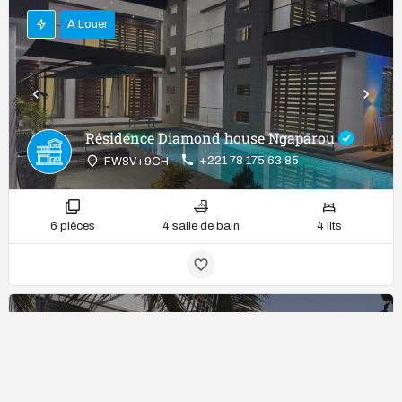
A Louer
Résidence Diamond house Ngaparou
+221 78 175 63 85
FW8V+9CH
6 pièces
4 salle de bain
4 lits
A Louer