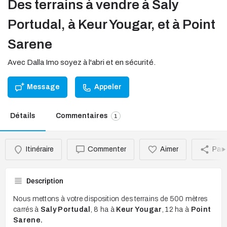
Des terrains à vendre à Saly
Portudal, à Keur Yougar, et à Point
Sarene
Avec Dalla Imo soyez à l'abri et en sécurité.
Message
Appeler
Détails
Commentaires
1
Itinéraire
Commenter
Aimer
Part
Description
Nous mettons à votre disposition des terrains de 500 mètres
carrés à
Saly Portudal
, 8 ha à
Keur Yougar
, 12 ha à
Point
Sarene.